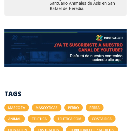
Santuario Animales de Asís en San
Rafael de Heredia.
TAGS
MASCOTA
MASCOTICAS
PERRO
PERRA
ANIMAL
TELETICA
TELETICA.COM
COSTA RICA
DONACIÓN
CASTRACIÓN
TERRITORIO DE ZAGUATES