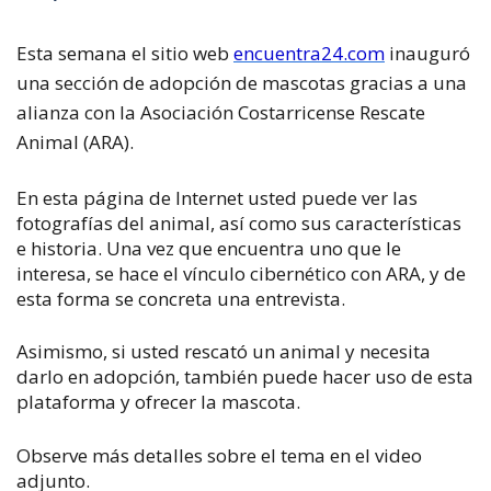
Esta semana el sitio web
encuentra24.com
inauguró
una sección de adopción de mascotas gracias a una
alianza con la Asociación Costarricense Rescate
Animal (ARA).
En esta página de Internet usted puede ver las
fotografías del animal, así como sus características
e historia. Una vez que encuentra uno que le
interesa, se hace el vínculo cibernético con ARA, y de
esta forma se concreta una entrevista.
Asimismo, si usted rescató un animal y necesita
darlo en adopción, también puede hacer uso de esta
plataforma y ofrecer la mascota.
Observe más detalles sobre el tema en el video
adjunto.