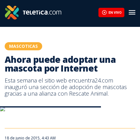
Ahora puede adoptar una mascota por Internet | Teletica
EN VIVO
MASCOTICAS
Ahora puede adoptar una
mascota por Internet
Esta semana el sitio web encuentra24.com
inauguró una sección de adopción de mascotas
gracias a una alianza con Rescate Animal.
Ahora puede adoptar una mascota por Internet
Ahora puede adoptar una mascota por Internet
18 de junio de 2015, 4:43 AM