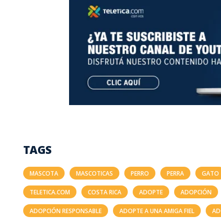
TAGS
MASCOTA
MASCOTICAS
PERRO
PERRA
GATO
TELETICA.COM
COSTA RICA
ADOPTE
ADOPCIÓN
ADOPCIÓN RESPONSABLE
ADOPTE A UNA AMIGA FIEL
AD