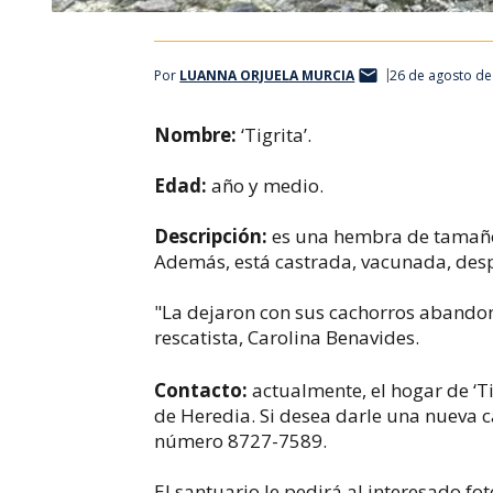
Por
LUANNA ORJUELA MURCIA
26 de agosto de
Nombre:
‘Tigrita’.
Edad:
año y medio.
Descripción:
es una hembra de tamaño 
Además, está castrada, vacunada, despa
"La dejaron con sus cachorros
abando
rescatista, Carolina Benavides.
Contacto:
actualmente, el hogar de ‘Ti
de Heredia. Si desea darle una nueva c
número 8727-7589.
El santuario le pedirá al interesado fo