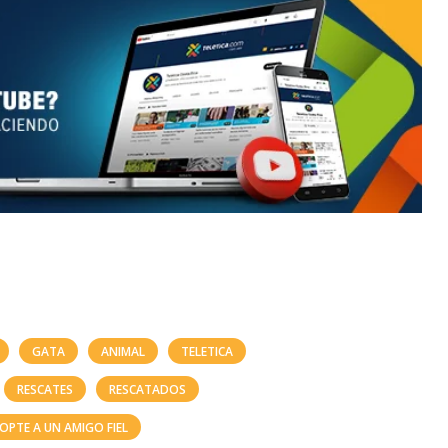
GATA
ANIMAL
TELETICA
RESCATES
RESCATADOS
OPTE A UN AMIGO FIEL