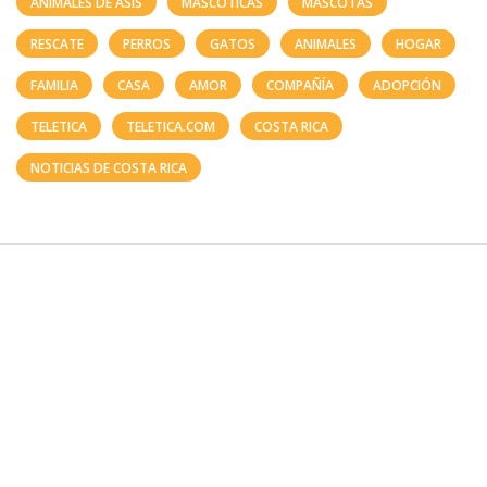
ANIMALES DE ASIS
MASCOTICAS
MASCOTAS
RESCATE
PERROS
GATOS
ANIMALES
HOGAR
FAMILIA
CASA
AMOR
COMPAÑÍA
ADOPCIÓN
TELETICA
TELETICA.COM
COSTA RICA
NOTICIAS DE COSTA RICA