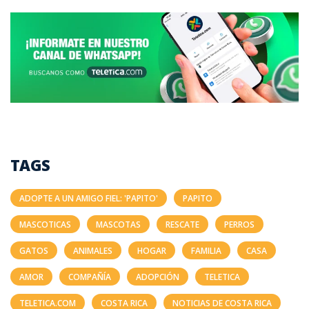
TAGS
ADOPTE A UN AMIGO FIEL: 'PAPITO'
PAPITO
MASCOTICAS
MASCOTAS
RESCATE
PERROS
GATOS
ANIMALES
HOGAR
FAMILIA
CASA
AMOR
COMPAÑÍA
ADOPCIÓN
TELETICA
TELETICA.COM
COSTA RICA
NOTICIAS DE COSTA RICA