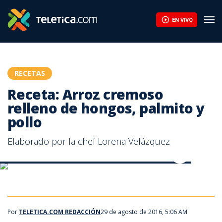
EN VIVO
RECETAS
Receta: Arroz cremoso
relleno de hongos, palmito y
pollo
Elaborado por la chef Lorena Velázquez
Receta: Arroz cremoso relleno, de hongos, palmito y pollo
Receta: Arroz cremoso relleno, de hongos, palmito y pollo
Receta: Arroz cremoso relleno, de hongos, palmito y pollo
Por
TELETICA.COM REDACCIÓN
29 de agosto de 2016, 5:06 AM