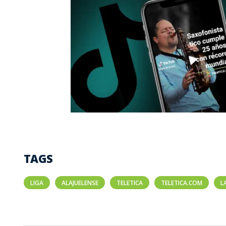
TAGS
LIGA
ALAJUELENSE
TELETICA
TELETICA.COM
L