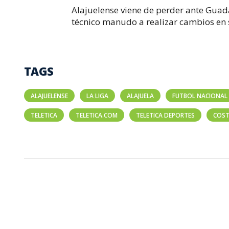
Alajuelense viene de perder ante Guada
técnico manudo a realizar cambios en s
TAGS
ALAJUELENSE
LA LIGA
ALAJUELA
FUTBOL NACIONAL
TELETICA
TELETICA.COM
TELETICA DEPORTES
COST