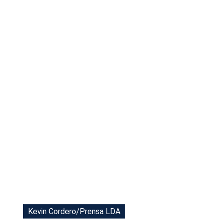
Tu Cara Me Suena
Kevin Cordero/Prensa LDA