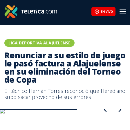
Renunciar a su estilo de juego le pasó factura a Alajuelense en 
EN VIVO
LIGA DEPORTIVA ALAJUELENSE
Renunciar a su estilo de juego
le pasó factura a Alajuelense
en su eliminación del Torneo
de Copa
El técnico Hernán Torres reconoció que Herediano
supo sacar provecho de sus errores
Hernán Torres, técnico de Alajuelense.
Renunciar a su estilo de juego le pasó factura a Alajuelense en su
eliminación del Torneo de Copa