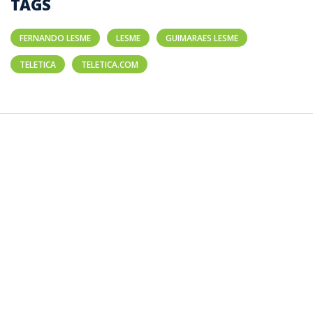
TAGS
FERNANDO LESME
LESME
GUIMARAES LESME
TELETICA
TELETICA.COM