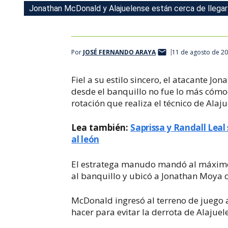
Jonathan McDonald y Alajuelense están cerca de llegar
Por
JOSÉ FERNANDO ARAYA
11 de agosto de 20
Fiel a su estilo sincero, el atacante 
desde el banquillo no fue lo más cómodo
rotación que realiza el técnico de Alaj
Lea también:
Saprissa y Randall Leal
al león
El estratega manudo mandó al máximo 
al banquillo y ubicó a Jonathan Moya 
McDonald ingresó al terreno de juego 
hacer para evitar la derrota de Alajuel