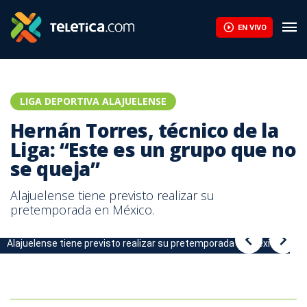
Hernán Torres, técnico de la Liga: “Este es un grupo que no se qu
EN VIVO
LIGA DEPORTIVA ALAJUELENSE
Hernán Torres, técnico de la
Liga: “Este es un grupo que no
se queja”
Alajuelense tiene previsto realizar su
pretemporada en México.
Alajuelense tiene previsto realizar su pretemporada en México.
Hernán Torres, técnico de la Liga: “Es un grupo que no se queja”