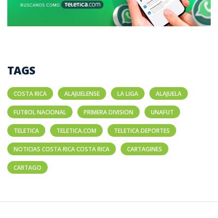
TAGS
COSTA RICA
ALAJUELENSE
LA LIGA
ALAJUELA
FUTBOL NACIONAL
PRIMERA DIVISION
UNAFUT
TELETICA
TELETICA.COM
TELETICA DEPORTES
NOTICIAS COSTA RICA COSTA RICA
CARTAGINES
CARTAGO