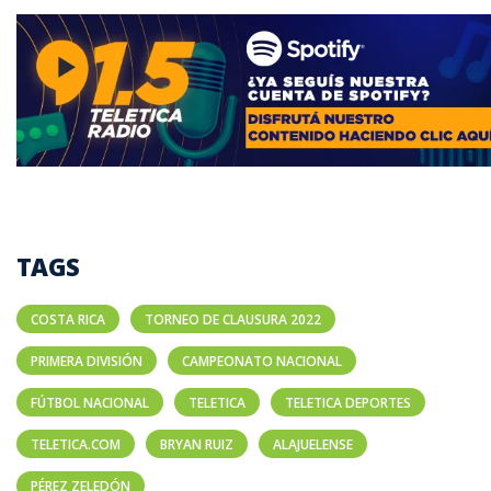
TAGS
COSTA RICA
TORNEO DE CLAUSURA 2022
PRIMERA DIVISIÓN
CAMPEONATO NACIONAL
FÚTBOL NACIONAL
TELETICA
TELETICA DEPORTES
TELETICA.COM
BRYAN RUIZ
ALAJUELENSE
PÉREZ ZELEDÓN