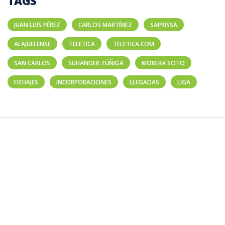
TAGS
JUAN LUIS PÉREZ
CARLOS MARTÍNEZ
SAPRISSA
ALAJUELENSE
TELETICA
TELETICA.COM
SAN CARLOS
SUHANDER ZÚÑIGA
MORERA SOTO
FICHAJES
INCORPORACIONES
LLEGADAS
LIGA