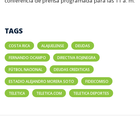
conferencia de prensa programada para las 11 a. m.
TAGS
COSTA RICA
ALAJUELENSE
DEUDAS
FERNANDO OCAMPO
DIRECTIVA ROJINEGRA
FÚTBOL NACIONAL
DEUDAS CREDITICAS
ESTADIO ALEJANDRO MORERA SOTO
FIDEICOMISO
TELETICA
TELETICA.COM
TELETICA DEPORTES