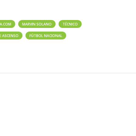
CA.COM
MARVIN SOLANO
TÉCNICO
E ASCENSO
FÚTBOL NACIONAL