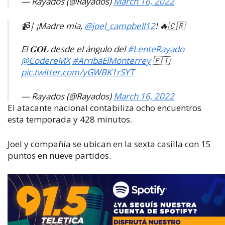
— Rayados (@Rayados)
March 16, 2022
📹| ¡Madre mía,
@joel_campbell12
! 🔥🇨🇷
El 𝐆𝐎𝐋 desde el ángulo del
#LenteRayado
@CodereMX
#ArribaElMonterrey
🇫🇮
pic.twitter.com/yGWBK1rSYT
— Rayados (@Rayados)
March 16, 2022
El atacante nacional contabiliza ocho encuentros
esta temporada y 428 minutos.
Joel y compañía se ubican en la sexta casilla con 15
puntos en nueve partidos.