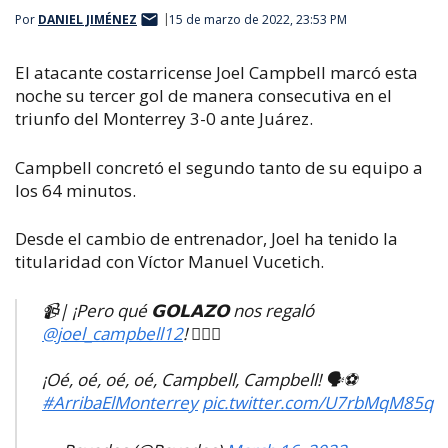
Por
DANIEL JIMÉNEZ
15 de marzo de 2022, 23:53 PM
El atacante costarricense Joel Campbell marcó esta
noche su tercer gol de manera consecutiva en el
triunfo del Monterrey 3-0 ante Juárez.
Campbell concretó el segundo tanto de su equipo a
los 64 minutos.
Desde el cambio de entrenador, Joel ha tenido la
titularidad con Víctor Manuel Vucetich.
📹| ¡Pero qué 𝗚𝗢𝗟𝗔𝗭𝗢 nos regaló
@joel_campbell12
! 😮‍💨🔥
¡Oé, oé, oé, oé, Campbell, Campbell! 🗣️⚽
#ArribaElMonterrey
pic.twitter.com/U7rbMqM85q