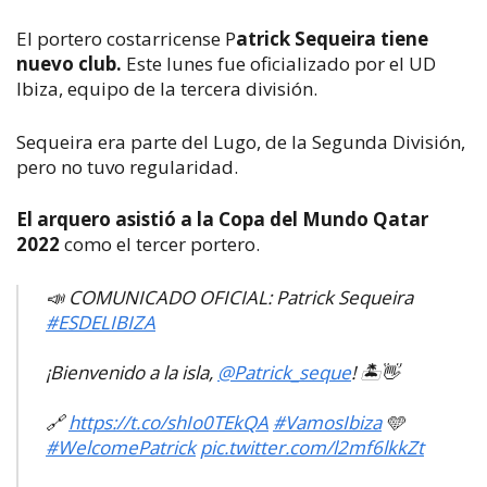
El portero costarricense P
atrick Sequeira tiene
nuevo club.
Este lunes fue oficializado por el UD
Ibiza, equipo de la tercera división.
Sequeira era parte del Lugo, de la Segunda División,
pero no tuvo regularidad.
El arquero asistió a la Copa del Mundo Qatar
2022
como el tercer portero.
📣 COMUNICADO OFICIAL: Patrick Sequeira
#ESDELIBIZA
¡Bienvenido a la isla,
@Patrick_seque
! 🏝👋
🔗
https://t.co/shIo0TEkQA
#VamosIbiza
🩵
#WelcomePatrick
pic.twitter.com/l2mf6lkkZt