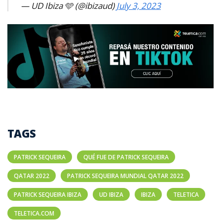
— UD Ibiza 🩵 (@ibizaud)
July 3, 2023
TAGS
PATRICK SEQUEIRA
QUÉ FUE DE PATRICK SEQUEIRA
QATAR 2022
PATRICK SEQUEIRA MUNDIAL QATAR 2022
PATRICK SEQUEIRA IBIZA
UD IBIZA
IBIZA
TELETICA
TELETICA.COM