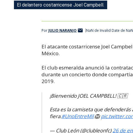
El delantero costarricense Joel Campbell.
Por
JULIO NARANJO
NaN de Invalid Date de Na
El atacante costarricense Joel Campbel
México.
El club esmeralda anunció la contrata
durante un concierto donde compartía
2019.
¡Bienvenido JOEL CAMPBELL! 🇨🇷
Esta es la camiseta que defenderás 
fiera.
#UnoEntreMil
🦁
pic.twitter.
— Club León (@clubleonfc)
26 de en