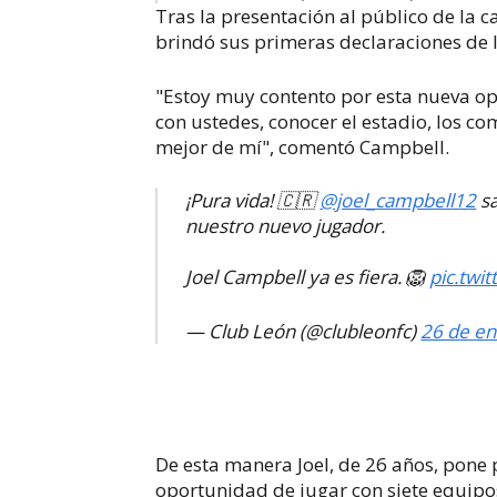
Tras la presentación al público de la 
brindó sus primeras declaraciones de l
"Estoy muy contento por esta nueva opo
con ustedes, conocer el estadio, los co
mejor de mí", comentó Campbell.
¡Pura vida! 🇨🇷
@joel_campbell12
sa
nuestro nuevo jugador.
Joel Campbell ya es fiera. 🦁
pic.twi
— Club León (@clubleonfc)
26 de en
De esta manera Joel, de 26 años, pone 
oportunidad de jugar con siete equipos 