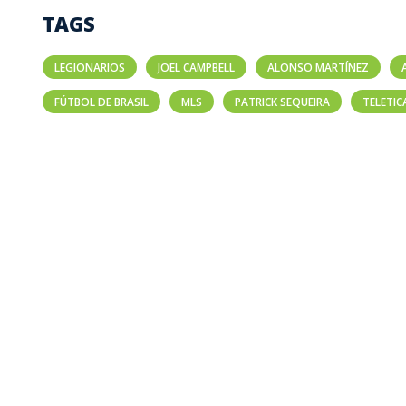
TAGS
LEGIONARIOS
JOEL CAMPBELL
ALONSO MARTÍNEZ
FÚTBOL DE BRASIL
MLS
PATRICK SEQUEIRA
TELETIC