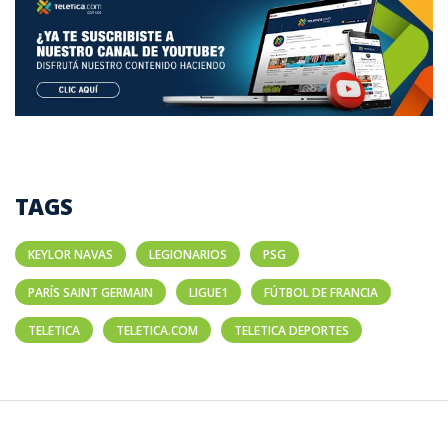
TAGS
KEYLOR NAVAS
LEGIONARIOS
PSG
PARÍS SAINT GERMAIN
LIGUE1
FÚTBOL DE FRANCIA
TELETICA
TELETICA.COM
TELETICA DEPORTES