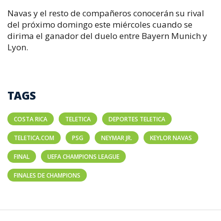
Navas y el resto de compañeros conocerán su rival
del próximo domingo este miércoles cuando se
dirima el ganador del duelo entre Bayern Munich y
Lyon.
TAGS
COSTA RICA
TELETICA
DEPORTES TELETICA
TELETICA.COM
PSG
NEYMAR JR.
KEYLOR NAVAS
FINAL
UEFA CHAMPIONS LEAGUE
FINALES DE CHAMPIONS