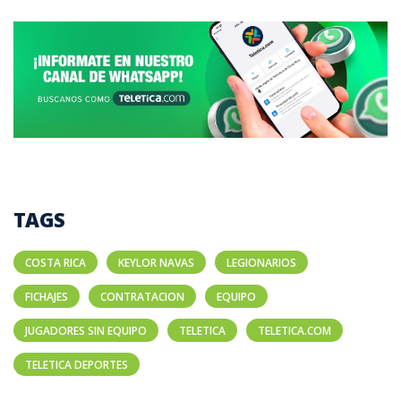
TAGS
COSTA RICA
KEYLOR NAVAS
LEGIONARIOS
FICHAJES
CONTRATACION
EQUIPO
JUGADORES SIN EQUIPO
TELETICA
TELETICA.COM
TELETICA DEPORTES