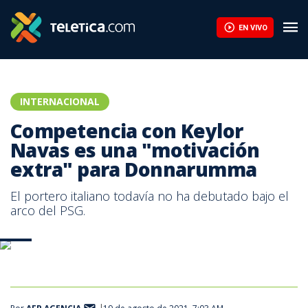
Sin Keylor Navas, Pumas remonta y deja a Juárez sin chances de
EN VIVO
INTERNACIONAL
Competencia con Keylor
Navas es una "motivación
extra" para Donnarumma
El portero italiano todavía no ha debutado bajo el
arco del PSG.
AFP.