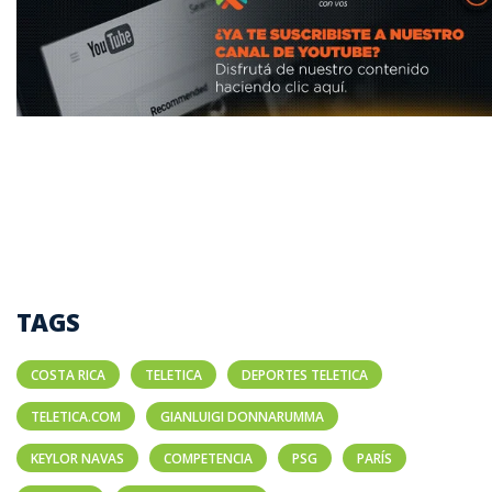
TAGS
COSTA RICA
TELETICA
DEPORTES TELETICA
TELETICA.COM
GIANLUIGI DONNARUMMA
KEYLOR NAVAS
COMPETENCIA
PSG
PARÍS