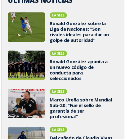
ÚLTIMAS NOTICIAS
LA SELE
Rónald González sobre la
Liga de Naciones: “Son
rivales ideales para dar un
golpe de autoridad”
LA SELE
Rónald González apunta a
un nuevo código de
conducta para
seleccionados
LA SELE
Marco Ureña sobre Mundial
Sub-20: "Fue el sello de
garantía de ser
profesional"
LA SELE
Del cuñado de Claudio Vivas