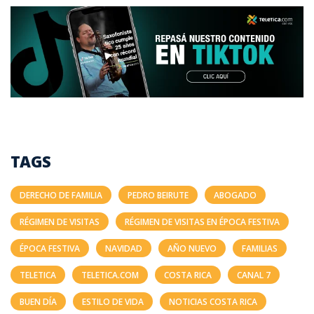
TAGS
DERECHO DE FAMILIA
PEDRO BEIRUTE
ABOGADO
RÉGIMEN DE VISITAS
RÉGIMEN DE VISITAS EN ÉPOCA FESTIVA
ÉPOCA FESTIVA
NAVIDAD
AÑO NUEVO
FAMILIAS
TELETICA
TELETICA.COM
COSTA RICA
CANAL 7
BUEN DÍA
ESTILO DE VIDA
NOTICIAS COSTA RICA