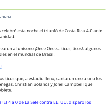
17:36 PM
celebró esta noche el triunfó de Costa Rica 4-0 ante
panidad.
aron al unísono ¡Oeee Oeee… ticos, ticos!, algunos
es en el mundial de Brasil.
!
s ticos que, a estadio lleno, cantaron uno a uno los
enegas, Christian Bolaños y Johel Campbell que
blete.
s! El 4 a 0 de La Sele contra EE. UU. disparó los