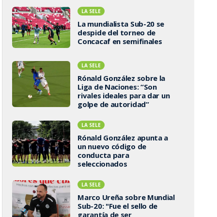
LA SELE
La mundialista Sub-20 se
despide del torneo de
Concacaf en semifinales
LA SELE
Rónald González sobre la
Liga de Naciones: “Son
rivales ideales para dar un
golpe de autoridad”
LA SELE
Rónald González apunta a
un nuevo código de
conducta para
seleccionados
LA SELE
Marco Ureña sobre Mundial
Sub-20: "Fue el sello de
garantía de ser