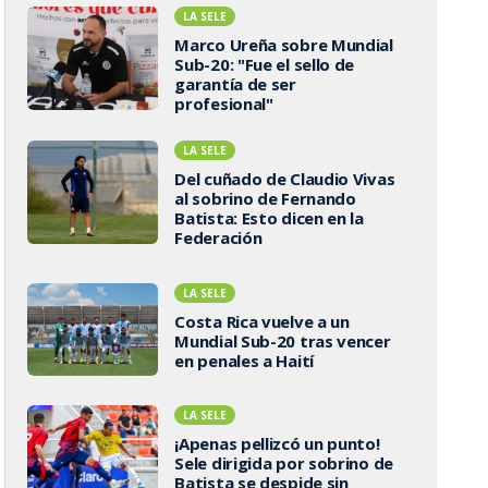
LA SELE
Marco Ureña sobre Mundial
Sub-20: "Fue el sello de
garantía de ser
profesional"
LA SELE
Del cuñado de Claudio Vivas
al sobrino de Fernando
Batista: Esto dicen en la
Federación
LA SELE
Costa Rica vuelve a un
Mundial Sub-20 tras vencer
en penales a Haití
LA SELE
¡Apenas pellizcó un punto!
Sele dirigida por sobrino de
Batista se despide sin