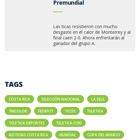
Premundial
Las ticas resistieron con mucho
desgaste en el calor de Monterrey y al
final caen 2-0. Ahora enfrentarán al
ganador del grupo A.
TAGS
COSTA RICA
SELECCIÓN NACIONAL
LA SELE
TRICOLOR
FEDEFUT
TICOS
TELETICA
TELETICA DEPORTES
TELETICA.COM
NOTICIAS COSTA RICA
MUNDIAL
COPA DEL MUNDO