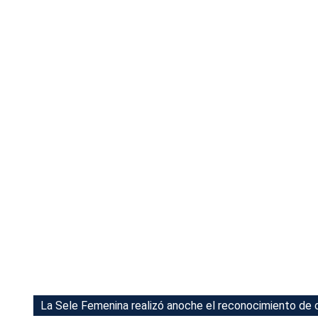
Tu Cara Me Suena
La Sele Femenina realizó anoche el reconocimiento de c