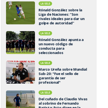
LA SELE
Rónald González sobre la
Liga de Naciones: “Son
rivales ideales para dar un
golpe de autoridad”
LA SELE
Rónald González apunta a
un nuevo código de
conducta para
seleccionados
LA SELE
Marco Ureña sobre Mundial
Sub-20: "Fue el sello de
garantía de ser
profesional"
LA SELE
Del cuñado de Claudio Vivas
al sobrino de Fernando
Batista: Esto dicen en la