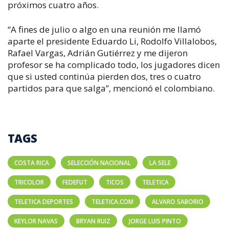
próximos cuatro años.
“A fines de julio o algo en una reunión me llamó
aparte el presidente Eduardo Li, Rodolfo Villalobos,
Rafael Vargas, Adrián Gutiérrez y me dijeron
profesor se ha complicado todo, los jugadores dicen
que si usted continúa pierden dos, tres o cuatro
partidos para que salga”, mencionó el colombiano.
TAGS
COSTA RICA
SELECCIÓN NACIONAL
LA SELE
TRICOLOR
FEDEFUT
TICOS
TELETICA
TELETICA DEPORTES
TELETICA.COM
ALVARO SABORIO
KEYLOR NAVAS
BRYAN RUIZ
JORGE LUIS PINTO