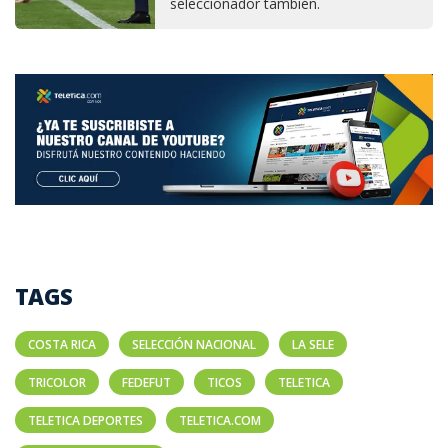
seleccionador también.
TAGS
COSTA RICA
SELECCIÓN NACIONAL
LA SELE
TRICOLOR
FEDEFUT
TICOS
TELETICA
TELETICA DEPORTES
TELETICA.COM