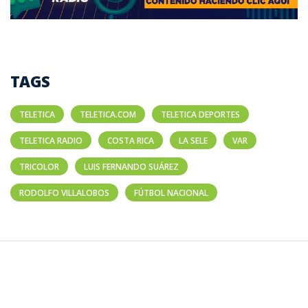
TAGS
TELETICA
TELETICA.COM
TELETICA DEPORTES
TELETICA RADIO
COSTA RICA
LA SELE
VAR
TRICOLOR
LUIS FERNANDO SUÁREZ
RODOLFO VILLALOBOS
FÚTBOL NACIONAL