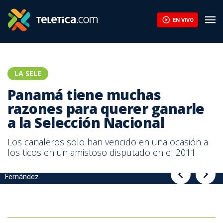
Panamá tiene muchas razones para querer ganarle a la Selección
EN VIVO
LA SELE
Panamá tiene muchas
razones para querer ganarle
a la Selección Nacional
Los canaleros solo han vencido en una ocasión a
los ticos en un amistoso disputado en el 2011
Panamá espera vencer a la Selección Nacional en el Rommel
Panamá quiere arruinarle el buen momento a la Tricolor.
Fernández.