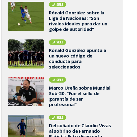
LA SELE
Rónald González sobre la
Liga de Naciones: “Son
rivales ideales para dar un
golpe de autoridad”
LA SELE
Rónald González apunta a
un nuevo código de
conducta para
seleccionados
LA SELE
Marco Ureña sobre Mundial
Sub-20: "Fue el sello de
garantía de ser
profesional"
LA SELE
Del cuñado de Claudio Vivas
al sobrino de Fernando
Batista: Esto dicen en la