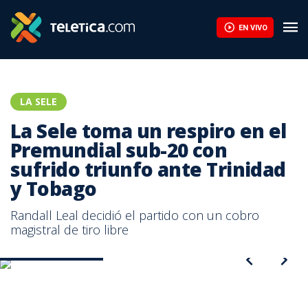
EN VIVO
LA SELE
La Sele toma un respiro en el
Premundial sub-20 con
sufrido triunfo ante Trinidad
y Tobago
Randall Leal decidió el partido con un cobro
magistral de tiro libre
Randall Leal- La Sele
Randall Leal, jugador de la Selección de Costa Rica |Federación
Costarricense de Fútbol.