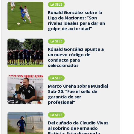
LA SELE
Rónald González sobre la
Liga de Naciones: “Son
rivales ideales para dar un
golpe de autoridad”
LA SELE
Rónald González apunta a
un nuevo código de
conducta para
seleccionados
LA SELE
Marco Ureña sobre Mundial
Sub-20: "Fue el sello de
garantía de ser
profesional"
LA SELE
Del cuñado de Claudio Vivas
al sobrino de Fernando
Batista: Esto dicen en la