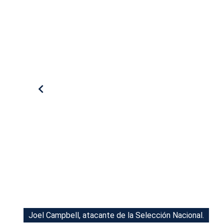
Tu Cara Me Suena
Joel Campbell, atacante de la Selección Nacional.