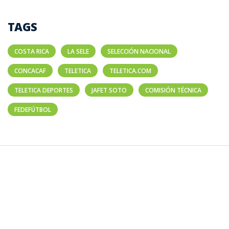
TAGS
COSTA RICA
LA SELE
SELECCIÓN NACIONAL
CONCACAF
TELETICA
TELETICA.COM
TELETICA DEPORTES
JAFET SOTO
COMISIÓN TÉCNICA
FEDEFÚTBOL