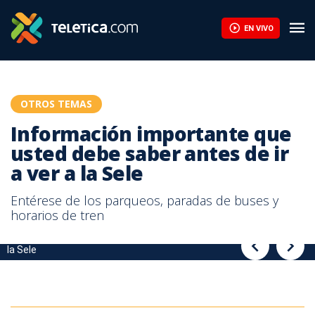
EN VIVO
OTROS TEMAS
Información importante que
usted debe saber antes de ir
a ver a la Sele
Entérese de los parqueos, paradas de buses y
horarios de tren
Información importante que usted deberá saber antes de ir a ver a
Información importante que usted deberá saber antes de ir a ver a
la Sele
la Sele