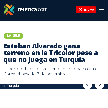
Esteban Alvarado gana terreno en la Tricolor pese a que no juega
EN VIVO
LA SELE
Esteban Alvarado gana
terreno en la Tricolor pese a
que no juega en Turquía
El portero había estado en el marco patrio ante
Corea el pasado 7 de setiembre
Esteban Alvarado gana terreno en la Tricolor pese a que no juega
Esteban Alvarado gana terreno en la Tricolor pese a que no juega
en Turquía
en Turquía