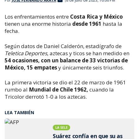
Por
JOSÉ FERNANDO ARAYA
8 de julio de 2023, 16:06 PM
Los enfrentamientos entre
Costa Rica y México
tienen una enorme historia
desde 1961
hasta la
fecha.
Según datos de Daniel Calderón, estadígrafo de
Teletica Deportes
, aztecas y ticos se han medido en
54 ocasiones, con un balance de 33 victorias de
México, 15 empates
y únicamente seis triunfos.
La primera victoria se dio el 22 de marzo de 1961
rumbo al
Mundial de Chile 1962,
cuando la
Tricolor derrotó 1-0 a los aztecas.
LEA TAMBIÉN
LA SELE
Suárez confía en que su as