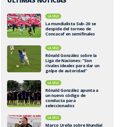
ÚLTIMAS NOTICIAS
LA SELE
La mundialista Sub-20 se
despide del torneo de
Concacaf en semifinales
LA SELE
Rónald González sobre la
Liga de Naciones: “Son
rivales ideales para dar un
golpe de autoridad”
LA SELE
Rónald González apunta a
un nuevo código de
conducta para
seleccionados
LA SELE
Marco Ureña sobre Mundial