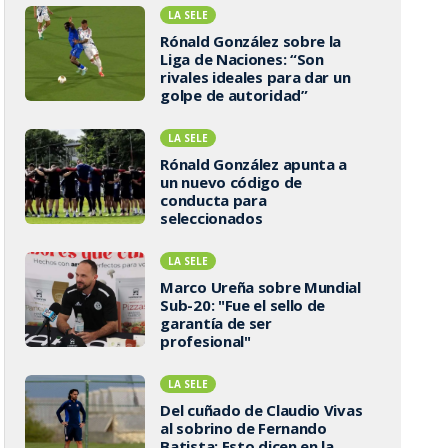
LA SELE
Rónald González sobre la
Liga de Naciones: “Son
rivales ideales para dar un
golpe de autoridad”
LA SELE
Rónald González apunta a
un nuevo código de
conducta para
seleccionados
LA SELE
Marco Ureña sobre Mundial
Sub-20: "Fue el sello de
garantía de ser
profesional"
LA SELE
Del cuñado de Claudio Vivas
al sobrino de Fernando
Batista: Esto dicen en la