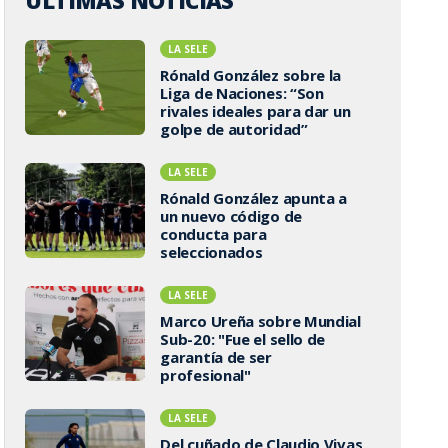
ÚLTIMAS NOTICIAS
LA SELE
Rónald González sobre la
Liga de Naciones: “Son
rivales ideales para dar un
golpe de autoridad”
LA SELE
Rónald González apunta a
un nuevo código de
conducta para
seleccionados
LA SELE
Marco Ureña sobre Mundial
Sub-20: "Fue el sello de
garantía de ser
profesional"
LA SELE
Del cuñado de Claudio Vivas