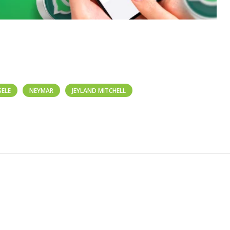
SELE
NEYMAR
JEYLAND MITCHELL