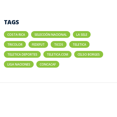
TAGS
COSTA RICA
SELECCIÓN NACIONAL
LA SELE
TRICOLOR
FEDEFUT
TICOS
TELETICA
TELETICA DEPORTES
TELETICA.COM
CELSO BORGES
LIGA NACIONES
CONCACAF