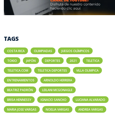
TAGS
COSTA RICA
OLIMPIADAS
JUEGOS OLÍMPICOS
TOKIO
JAPÓN
DEPORTES
2021
TELETICA
TELETICA.COM
TELETICA DEPORTES
VILLA OLIMPICA
ENTRENAMIENTOS
ARNOLDO HERRERA
BEATRIZ PADRÓN
LEILANI MCGONAGLE
BRISA HENNESSY
IGNACIO SANCHO
LUCIANA ALVARADO
MARIA JOSE VARGAS
NOELIA VARGAS
ANDREA VARGAS