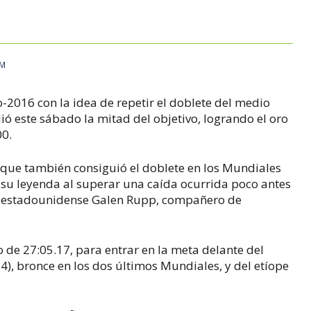
 en los 10.000 metros | AFP.
PM
o-2016 con la idea de repetir el doblete del medio
ó este sábado la mitad del objetivo, logrando el oro
00.
, que también consiguió el doblete en los Mundiales
su leyenda al superar una caída ocurrida poco antes
el estadounidense Galen Rupp, compañero de
de 27:05.17, para entrar en la meta delante del
4), bronce en los dos últimos Mundiales, y del etíope