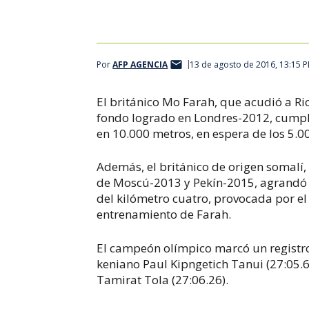
Mo Farah, atleta británico ganador de la medalla de oro
Por
AFP AGENCIA
13 de agosto de 2016, 13:15 
El británico Mo Farah, que acudió a Ri
fondo logrado en Londres-2012, cumpli
en 10.000 metros, en espera de los 5.0
Además, el británico de origen somalí
de Moscú-2013 y Pekín-2015, agrandó 
del kilómetro cuatro, provocada por 
entrenamiento de Farah.
El campeón olímpico marcó un registro 
keniano Paul Kipngetich Tanui (27:05.6
Tamirat Tola (27:06.26).