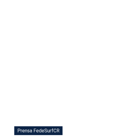
Tu Cara Me Suena
Prensa FedeSurfCR