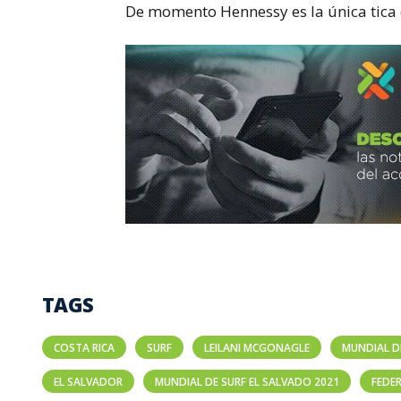
De momento Hennessy es la única tica c
TAGS
COSTA RICA
SURF
LEILANI MCGONAGLE
MUNDIAL D
EL SALVADOR
MUNDIAL DE SURF EL SALVADO 2021
FEDER