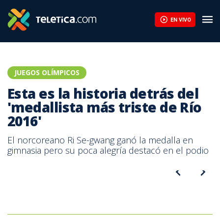
Esta es la historia detrás del 'medallista más triste de Río 2016'
EN VIVO
JUEGOS OLÍMPICOS
Esta es la historia detrás del
'medallista más triste de Río
2016'
El norcoreano Ri Se-gwang ganó la medalla en
gimnasia pero su poca alegría destacó en el podio
Ri Se-gwang se convirtió en el atleta más triste de Río 2016.|AFP
Ri Se-gwang se convirtió en el atleta más triste de Río 2016.|AFP